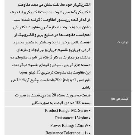
الکتریکی از خود مخالفت نشان می دهد مقاومت
الکتریکی گفته می شود . مقاومت الکتریکی را با حرف
آر که از کلمه رزیستور (مقاومت ) گرفته شده است
نشان میدهند. واحد اندازه گیری مقاومت الکتریکی
اهم است مقاومت ها در صنایع برق و الکترونیک از
اهمیت بالایی برخوردارند و بیشتر به منظور محدود
توضیحات
کردن جریان و تقسیم جریان و نیز ایجاد ولتاژهای
مختلف در مدارات به کار گرفته می شود. مقاومتها به
دسته های کربنی . سیمی و لایه ای تقسیم میگردند.
این مقاومت یک مقاومت کربنی ی 15 کیلو اهم با
تلورانس 1% و ولتاژ 200 ولت است .پکیج آن 1206 می
باشد
قیمت به صورت بسته 20 عددی , قیمت به صورت
قیمت کلی کالا
بسته 100 عددی , قیمت به صورت کلی
• Product Range: MC Series
• Resistance: 15kohm
• Power Rating: 125mW
• Resistance Tolerance: ±1%