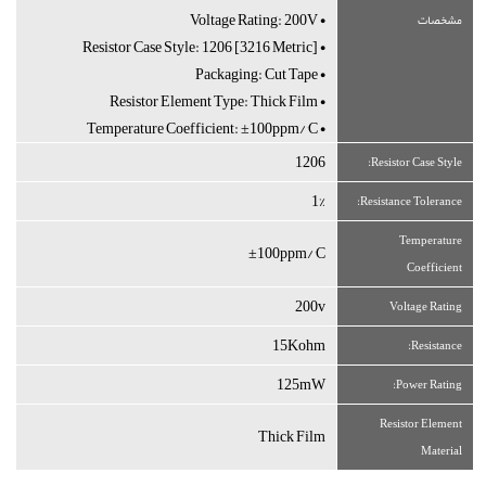
• Voltage Rating: 200V
مشخصات
• Resistor Case Style: 1206 [3216 Metric]
• Packaging: Cut Tape
• Resistor Element Type: Thick Film
• Temperature Coefficient: ±100ppm/°C
1206
Resistor Case Style:
1%
Resistance Tolerance:
Temperature
±100ppm/°C
Coefficient
200v
Voltage Rating
15Kohm
Resistance:
125mW
Power Rating:
Resistor Element
Thick Film
Material