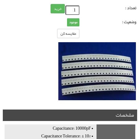
تعداد :
خرید
وضعیت :
موجود
مقایسه کن
مشخصات
• Capacitance: 10000pF
• Capacitance Tolerance: ± 10%