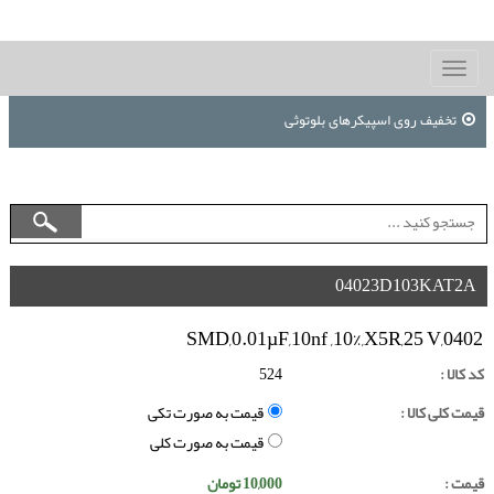
Toggle
navigation
تخفیف روی اسپیکرهای بلوتوثی
04023D103KAT2A
SMD,0.01µF,10nf ,10%,X5R,25 V,0402
کد کالا :
524
قیمت کلی کالا :
قیمت به صورت تکی
قیمت به صورت کلی
قیمت :
10,000
تومان