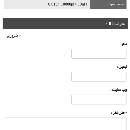
( 0.01uf (10000pf) (10nf
Capacitance
نظرات
( 0 )
*
ضروری
نام :
ایمیل :
وب سایت :
*
متن نظر :