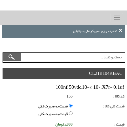
Toggle
navigation
تخفیف روی اسپیکرهای بلوتوثی
CL21B104KBAC
100nf, 50vdc,10-% ,10% ,X7r- 0.1uf
کد کالا :
133
قیمت کلی کالا :
قیمت به صورت تکی
قیمت به صورت کلی
قیمت :
5,000
تومان