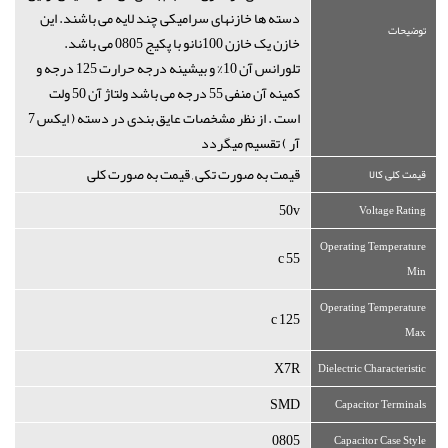
دسته ها خازنهای سرامیکی چند لایه می باشند. این
توضیحات
خازن یک خازن 100نانو با پکیج 0805 می باشد.
تلورانس آن 10% و بیشینه درجه حرارت 125 درجه و
کمینه آن منفی 55 درجه می باشد ولتاژ آن 50 ولت
است . از نظر مشخصات عایق بندی در دسته ( ایکس 7
آر ) تقسیم میگردد
قیمت به صورت تکی , قیمت به صورت کلی
قیمت کلی کالا
50v
Voltage Rating
Operating Temperature
55 c
Min
Operating Temperature
125 c
Max
X7R
Dielectric Characteristic
SMD
Capacitor Terminals
0805
Capacitor Case Style