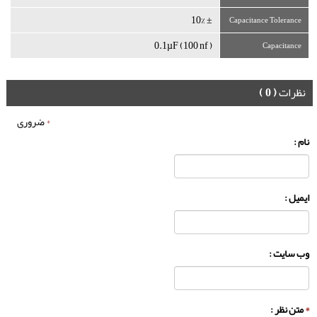
± 10%
Capacitance Tolerance
( 0.1µF (100 nf
Capacitance
نظرات
( 0 )
*
ضروری
نام :
ایمیل :
وب سایت :
*
متن نظر :