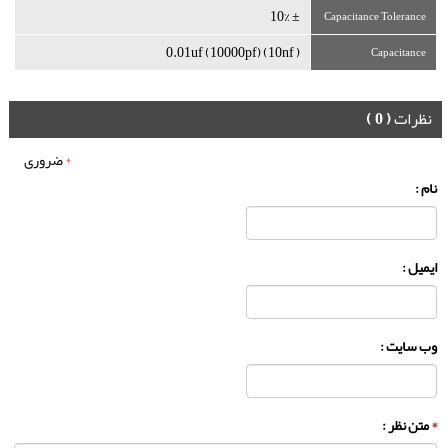
± 10%
Capacitance Tolerance
( 0.01uf (10000pf) (10nf
Capacitance
نظرات
( 0 )
*
ضروری
نام :
ایمیل :
وب سایت :
*
متن نظر :