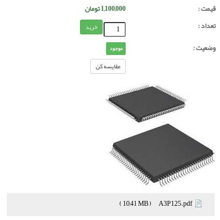
قیمت :
1,100,000
تومان
تعداد :
خرید
وضعیت :
موجود
مقایسه کن
( 10,41 MB )
A3P125.pdf