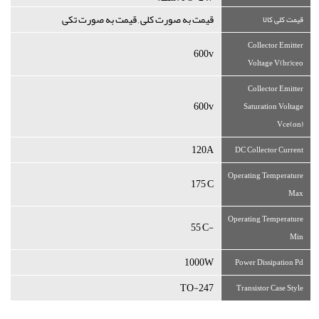
قیمت به صورت کلی , قیمت به صورت تکی
قیمت کلی کالا
Collector Emitter
600v
Voltage V(br)ceo
Collector Emitter
600v
Saturation Voltage
Vce(on)
120A
DC Collector Current
Operating Temperature
175°C
Max
Operating Temperature
-55°C
Min
1000W
Power Dissipation Pd
TO-247
Transistor Case Style