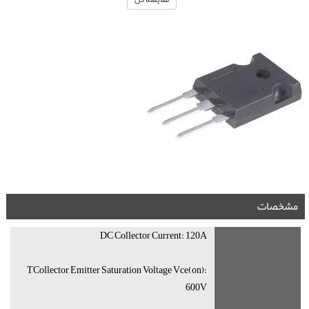
مشخصات
DC Collector Current: 120A
TCollector Emitter Saturation Voltage Vce(on):
600V