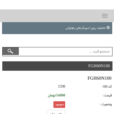
Toggle
navigation
تخفیف روی اسپیکرهای بلوتوثی
FGH60N100
FGH60N100
کد کالا :
1330
قیمت :
54,000
تومان
وضعیت :
ناموجود
مقایسه کن