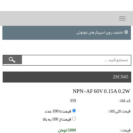
Toggle
navigation
تخفیف روی اسپیکرهای بلوتوثی
2SC945
NPN-AF 60V 0.15A 0.2W
کد کالا :
359
قیمت کلی کالا :
قیمت تا 100 عدد
قیمت از 100 به بالا
قیمت :
5,000
تومان