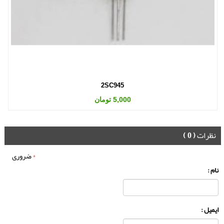
2SC945
5,000 تومان
نظرات
( 0 )
*
ضروری
نام :
ایمیل :