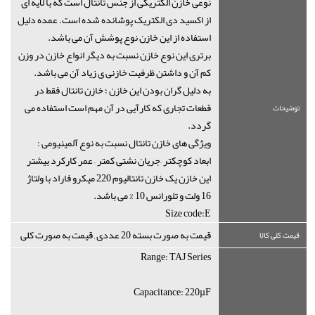
نوعی خازن الکتریکی از جنس تانتال است که با لایه ای
از اکسید دی الکتریک پوشانده شده است. عمده دلیل
استفاده از این خازن نوع پوشش آن می باشد.
برتری این نوع خازن نسبت به دیگر انواع خازن در وزن
کم آن و داشتن ظرفیت خازنی ی زیاد آن می باشد.
به دلیل گران بودن این خازن ؛ خازن تانتال فقط در
قطعات تجاری که کارآیی در آن مهم است استفاده می
توضیحات
گردد.
ویژگی های خازن تانتال نسبت به نوع آلمینیومی :
ابعاد کوچکتر –جریان نشتی کمتر – عمر کارکرد بیشتر
این خازن یک خازن تانتالیوم 220 میکرو فاراد با ولتاژ
16 ولت و تلورانس 10 % می باشد.
Size code:E
قیمت به صورت بسته 20 عددی , قیمت به صورت کلی
قیمت کلی کالا
Range: TAJ Series
Capacitance: 220µF