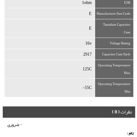
1ohm
ESR
E
Manufacturer Size Code
Tantalum Capacitor
E
Case
16v
Voltage Rating
2917
Capacitor Case Style
Operating Temperature
125C
Max
Operating Temperature
55C-
Min
نظرات
( 0 )
*
ضروری
نام :