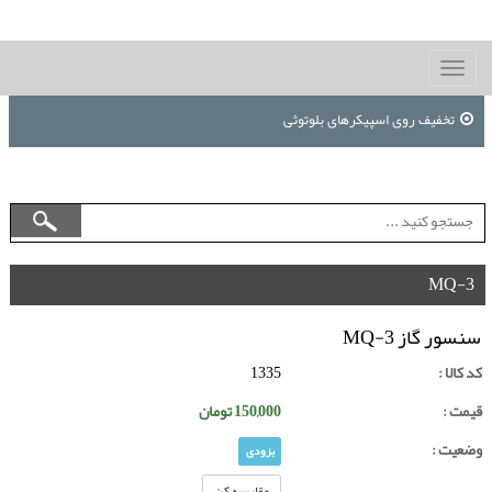
Toggle
navigation
تخفیف روی اسپیکرهای بلوتوثی
MQ-3
سنسور گاز MQ-3
کد کالا :
1335
قیمت :
150,000
تومان
وضعیت :
بزودی
مقایسه کن