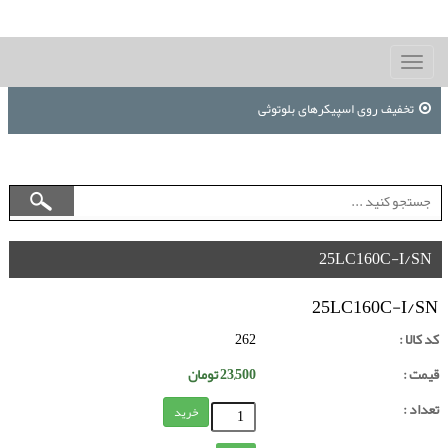
Toggle
navigation
تخفیف روی اسپیکرهای بلوتوثی
25LC160C-I/SN
25LC160C-I/SN
کد کالا :
262
قیمت :
23,500
تومان
تعداد :
خرید