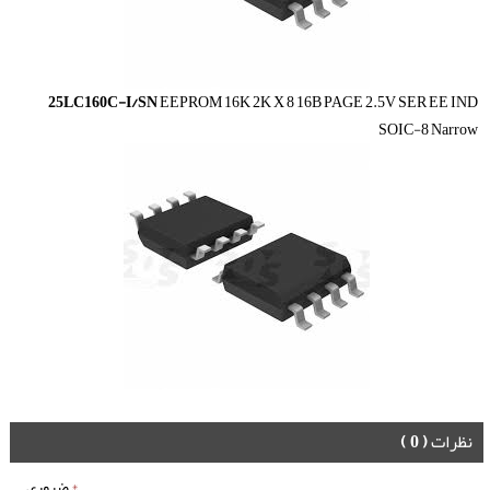
25LC160C-I/SN
EEPROM 16K 2K X 8 16B PAGE 2.5V SER EE IND
SOIC-8 Narrow
نظرات
( 0 )
*
ضروری