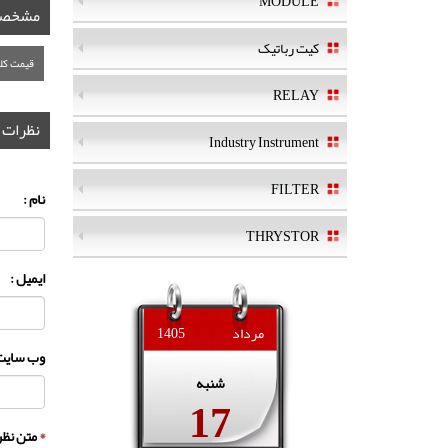
MODULE
مشخصا
کیت رباتیک
قیمت کلی
RELAY
نظرات
Industry Instrument
FILTER
نام :
THRYSTOR
ایمیل :
مرداد
1405
وب سایت 
شنبه
17
*
متن نظر 