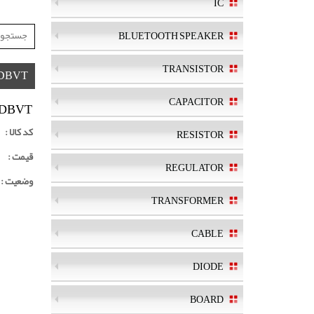
IC
BLUETOOTH SPEAKER
TRANSISTOR
IDBVT
CAPACITOR
IDBVT
کد کالا :
RESISTOR
قیمت :
REGULATOR
وضعیت :
TRANSFORMER
CABLE
DIODE
BOARD