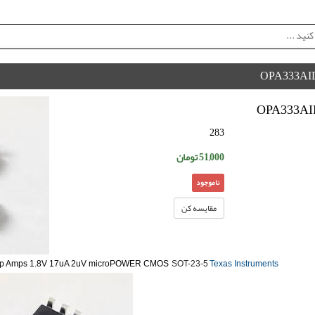
OPA333A
OPA333A
283
51,000
تومان
ناموجود
مقایسه کن
 - Op Amps 1.8V 17uA 2uV microPOWER CMOS
SOT-23-5
Texas Instruments