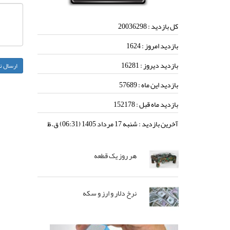
کل بازدید :
20036298
بازدید امروز :
1624
بازدید دیروز :
16281
بازدید این ماه :
57689
بازدید ماه قبل :
152178
آخرین بازدید :
شنبه 17 مرداد 1405 (06:31) ق.ظ
هر روز یک قطعه
نرخ دلار و ارز و سکه