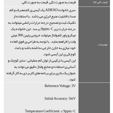
قیمت به صورت تکی , قیمت به صورت کلی
قیمت کلی کالا
سری خانواده ADR363 یک آیسی ی کم مصرف و کم
صدا با قابلیت منبع انرژی می باشد . با استفاده از
تکنیک ثبت و تصحیح درجه حرارات رانشی میتواند به
درجه حرارت زیر 9ppm/°C برسد . این خانواده یک
میکرو پاور کم ولتاژ میتواند خروجی پایین 300 میلی
ولت را فراهم نماید . با توجه به طراحی ی فوق العاده
توضیحات
خود نیازی به خازن خارجی نداشته باشد و باعث
کوچکی ی این آیسی شود.
این آیسی با ترکیبی از توان کم عملیاتی ؛ سایز کوچک و
آسانی ی استفاده و منابع ولتاژ دقیق می تواند به
عنوان یک باتری برای برنامه های کاربردی به کار گرفته
شود .
Reference Voltage: 3V
Initial Accuracy: 3mV
Temperature Coefficient: ± 9ppm/°C