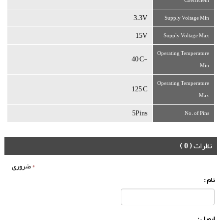
3.3V
Supply Voltage Min
15V
Supply Voltage Max
Operating Temperature
-40°C
Min
Operating Temperature
125°C
Max
5Pins
No. of Pins
نظرات
( 0 )
*
ضروری
نام :
ایمیل :