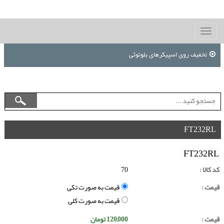
Toggle
navigation
تخفیف روی اسپیکرهای بلوتوثی
FT232RL
FT232RL
کد کالا :
70
قیمت :
قیمت به صورت تکی
قیمت به صورت کلی
قیمت :
120,000
تومان