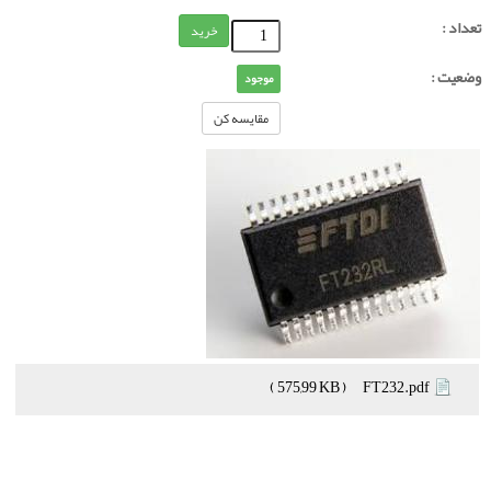
تعداد :
خرید
وضعیت :
موجود
مقایسه کن
( 575,99 KB )
FT232.pdf