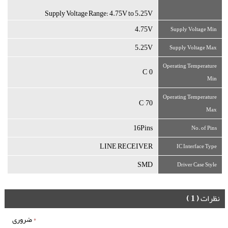
Supply Voltage Range: 4.75V to 5.25V
4.75V
Supply Voltage Min
5.25V
Supply Voltage Max
Operating Temperature
0 °C
Min
Operating Temperature
70 °C
Max
16Pins
No. of Pins
LINE RECEIVER
IC Interface Type
SMD
Driver Case Style
نظرات
( 1 )
*
ضروری