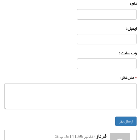
نام :
ایمیل :
وب سایت :
*
متن نظر :
فرناز
(22 تير 1396 16:14 ب.ظ)