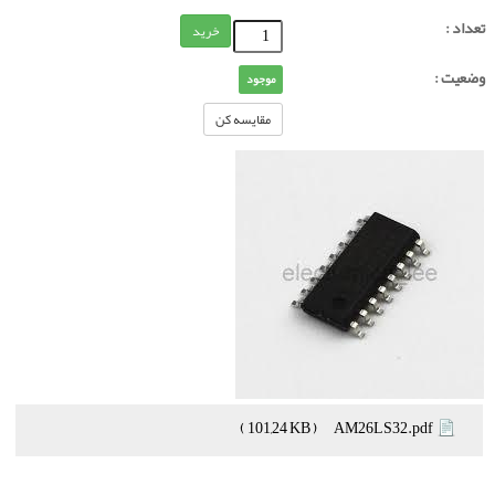
تعداد :
خرید
وضعیت :
موجود
مقایسه کن
( 101,24 KB )
AM26LS32.pdf