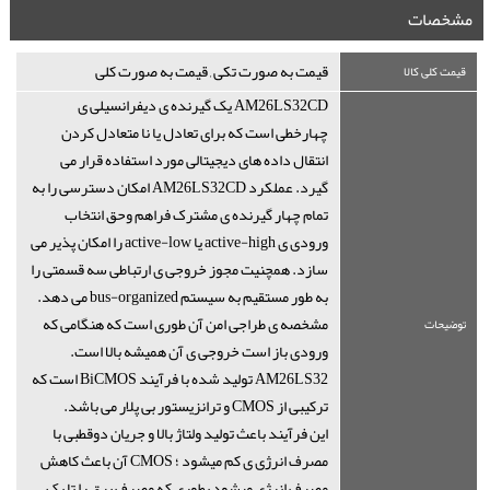
مشخصات
قیمت به صورت تکی , قیمت به صورت کلی
قیمت کلی کالا
AM26LS32CD یک گیرنده ی دیفرانسیلی ی
چهارخطی است که برای تعادل یا نا متعادل کردن
انتقال داده های دیجیتالی مورد استفاده قرار می
گیرد. عملکرد AM26LS32CD امکان دسترسی را به
تمام چهار گیرنده ی مشترک فراهم وحق انتخاب
ورودی ی active-high یا active-low را امکان پذیر می
سازد. همچنیت مجوز خروجی ی ارتباطی سه قسمتی را
به طور مستقیم به سیستم bus-organized می دهد.
مشخصه ی طراجی امن آن طوری است که هنگامی که
توضیحات
ورودی باز است خروجی ی آن همیشه بالا است.
AM26LS32 تولید شده با فرآیند BiCMOS است که
ترکیبی از CMOS و ترانزیستور بی پلار می باشد.
این فرآیند باعث تولید ولتاژ بالا و جریان دوقطبی با
مصرف انرژی ی کم میشود ؛ CMOS آن باعث کاهش
مصرف انرژی میشود بطوری که مصرف برق را تا یک