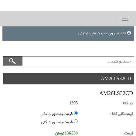
Toggle
navigation
تخفیف روی اسپیکرهای بلوتوثی
AM26LS32CD
AM26LS32CD
کد کالا :
1395
قیمت کلی کالا :
قیمت به صورت تکی
قیمت به صورت کلی
قیمت :
136,550
تومان