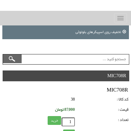
Toggle
navigation
تخفیف روی اسپیکرهای بلوتوثی
MIC708R
MIC708R
کد کالا :
38
قیمت :
87,000
تومان
تعداد :
خرید