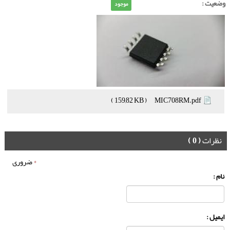
وضعیت :
موجود
( 159,82 KB )
MIC708RM.pdf
نظرات
( 0 )
*
ضروری
نام :
ایمیل :