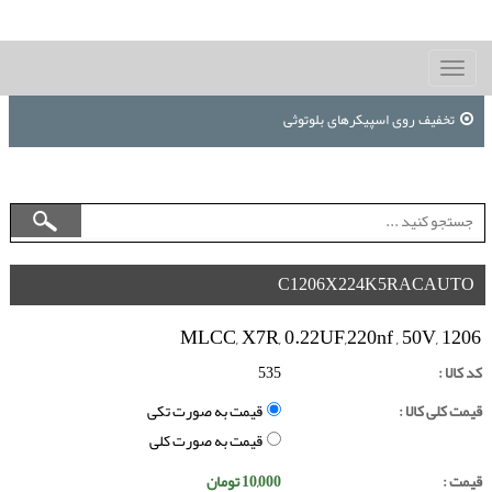
Toggle
navigation
تخفیف روی اسپیکرهای بلوتوثی
C1206X224K5RACAUTO
MLCC, X7R, 0.22UF,220nf , 50V, 1206
کد کالا :
535
قیمت کلی کالا :
قیمت به صورت تکی
قیمت به صورت کلی
قیمت :
10,000
تومان