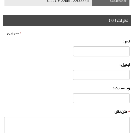
0.22UF, 220nf . 220000pf
Capacitance
نظرات
( 0 )
*
ضروری
نام :
ایمیل :
وب سایت :
*
متن نظر :