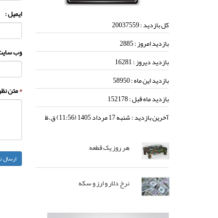
ایمیل :
کل بازدید :
20037559
بازدید امروز :
2885
وب سایت 
بازدید دیروز :
16281
بازدید این ماه :
58950
*
متن نظر 
بازدید ماه قبل :
152178
آخرین بازدید :
شنبه 17 مرداد 1405 (11:56) ق.ظ
هر روز یک قطعه
نرخ دلار و ارز و سکه