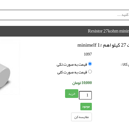
Resistor 27kohm minim
minim
1097
الا :
قیمت به صورت تکی
قیمت به صورت کلی
10,000
تومان
خرید
موجود
مقایسه کن