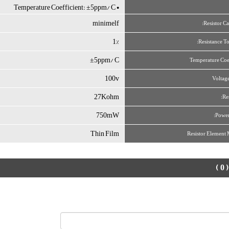
• Temperature Coefficient: ±5ppm/°C
minimelf
Resistor Ca
1%
Resistance To
±5ppm/°C
Temperature Coe
100v
Voltag
27Kohm
Re
750mW
Power
Thin Film
Resistor Element 
( 0 )