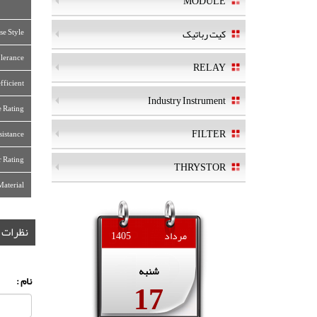
MODULE
کیت رباتیک
se Style:
lerance:
RELAY
fficient
Industry Instrument
e Rating
FILTER
sistance:
 Rating:
THRYSTOR
Material
نظرات
مرداد
1405
شنبه
17
نام :