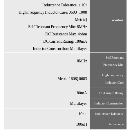
Inductance Tolerance: ± 10%
High Frequency Inductor Case: 0603 [1008
Metric]
مشخصات
Self Resonant Frequency Min: 8MHz
DC Resistance Max: 4ohm
DC Current Rating: 180mA
Inductor Construction: Multilayer
Self Resonant
8MHz
Frequency Min
High Frequency
0603 [1608 Metric
Inductor Case
180mA
DC Current Rating
Multilayer
Inductor Construction
± 10%
Inductance Tolerance
100uH
Inductance