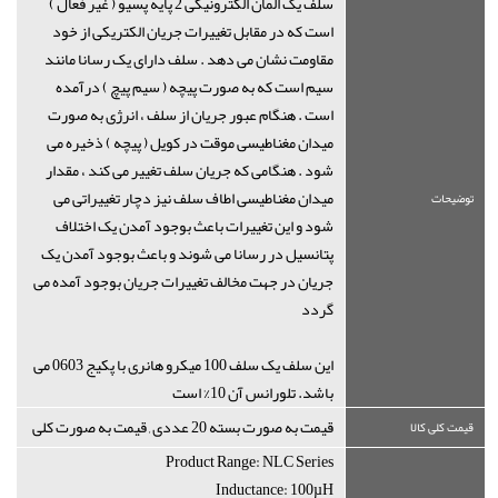
سلف یک المان الکترونیکی 2 پایه پسیو ( غیر فعال )
است که در مقابل تغییرات جریان الکتریکی از خود
مقاومت نشان می دهد . سلف دارای یک رسانا مانند
سیم است که به صورت پیچه ( سیم پیچ ) درآمده
است . هنگام عبور جریان از سلف ، انرژی به صورت
میدان مغناطیسی موقت در کویل ( پیچه ) ذخیره می
شود . هنگامی که جریان سلف تغییر می کند ، مقدار
میدان مغناطیسی اطاف سلف نیز دچار تغییراتی می
توضیحات
شود و این تغییرات باعث بوجود آمدن یک اختلاف
پتانسیل در رسانا می شوند و باعث بوجود آمدن یک
جریان در جهت مخالف تغییرات جریان بوجود آمده می
گردد
این سلف یک سلف 100 میکرو هانری با پکیج 0603 می
باشد. تلورانس آن 10% است
قیمت به صورت بسته 20 عددی , قیمت به صورت کلی
قیمت کلی کالا
Product Range: NLC Series
Inductance: 100µH