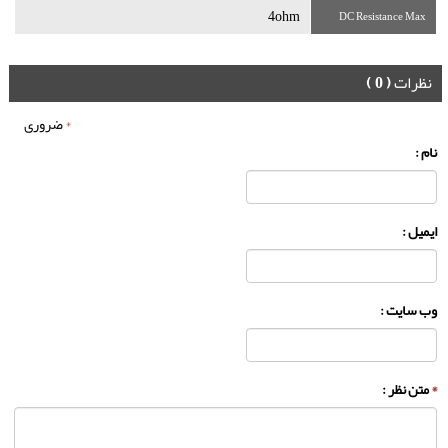
4ohm
DC Resistance Max
نظرات
( 0 )
*
ضروری
نام :
ایمیل :
وب سایت :
*
متن نظر :