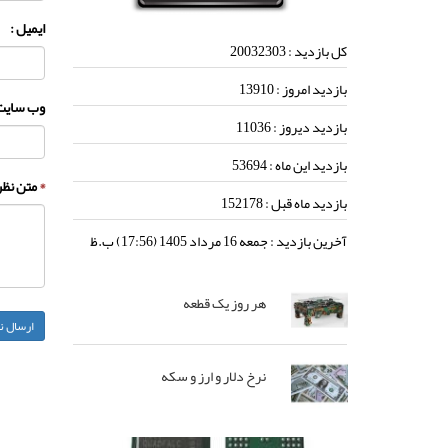
ایمیل :
کل بازدید :
20032303
بازدید امروز :
13910
وب سایت 
بازدید دیروز :
11036
بازدید این ماه :
53694
*
متن نظر 
بازدید ماه قبل :
152178
آخرین بازدید :
جمعه 16 مرداد 1405 (17:56) ب.ظ
هر روز یک قطعه
نرخ دلار و ارز و سکه