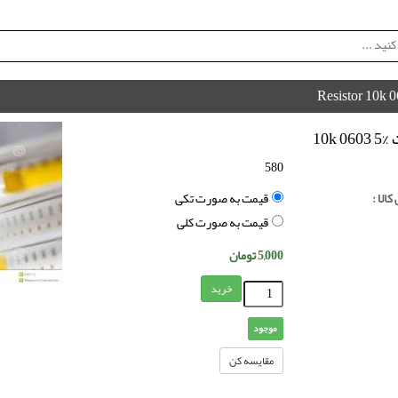
Resistor 10k 
10k
580
الا :
قیمت به صورت تکی
قیمت به صورت کلی
5,000
تومان
خرید
موجود
مقایسه کن