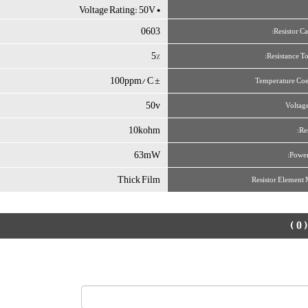
• Voltage Rating: 50V
0603
Resistor Ca
5%
Resistance To
± 100ppm/°C
Temperature Coe
50v
Voltag
10kohm
Re
63mW
Power
Thick Film
Resistor Element 
( 0 )