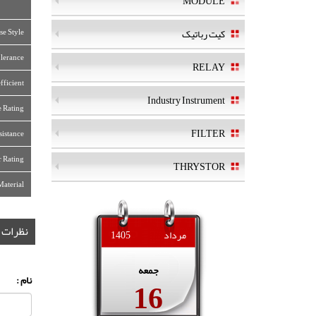
MODULE
کیت رباتیک
se Style:
lerance:
RELAY
fficient
Industry Instrument
e Rating
FILTER
sistance:
 Rating:
THRYSTOR
Material
نظرات
مرداد
1405
جمعه
16
نام :