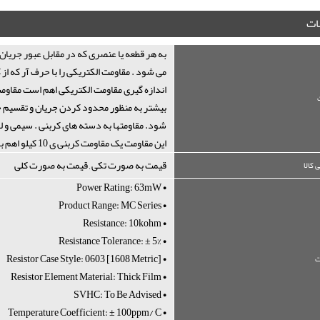
ت
به هر قطعه یا عنصری که در مقابل عبور جریان
می شود . مقاومت الکتریکی را با حرف آر که ا
اندازه گیری مقاومت الکتریکی اهم است مقاومت 
بیشتر به منظور محدود کردن جریان و تقسیم جری
شود. مقاومتها به دسته های کربنی . سیمی و ل
این مقاومت یک مقاومت کربنی ی 10 کیلو اهم با تلورانس5 % و ولتاژ 50 ولت است .پکیج آن 0603 می باشد
قیمت به صورت تکی , قیمت به صورت کلی
 کالا
• Power Rating: 63mW
• Product Range: MC Series
• Resistance: 10kohm
• Resistance Tolerance: ± 5%
• Resistor Case Style: 0603 [1608 Metric]
• Resistor Element Material: Thick Film
• SVHC: To Be Advised
• Temperature Coefficient: ± 100ppm/°C