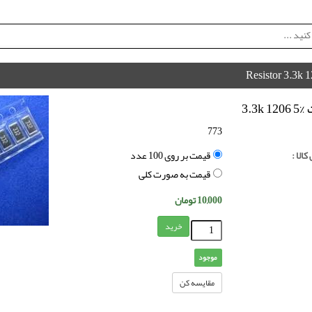
Resistor 3.3k 
3.3
773
الا :
قیمت بر روی 100 عدد
قیمت به صورت کلی
10,000
تومان
خرید
موجود
مقایسه کن