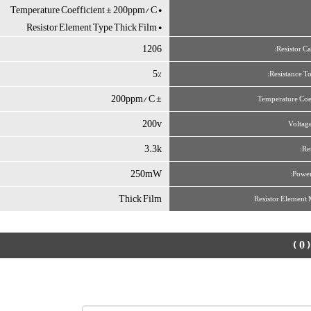
• Temperature Coefficient ± 200ppm/°C
• Resistor Element Type Thick Film
1206
Resistor Ca
5%
Resistance To
± 200ppm/°C
Temperature Coe
200v
Voltag
3.3k
Re
250mW
Power
Thick Film
Resistor Element 
( 0 )