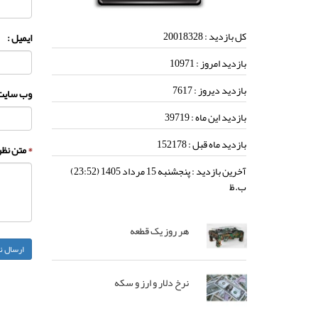
کل بازدید :
20018328
ایمیل :
بازدید امروز :
10971
بازدید دیروز :
7617
وب سایت 
بازدید این ماه :
39719
بازدید ماه قبل :
152178
*
متن نظر 
آخرین بازدید :
پنجشنبه 15 مرداد 1405 (23:52)
ب.ظ
هر روز یک قطعه
نرخ دلار و ارز و سکه