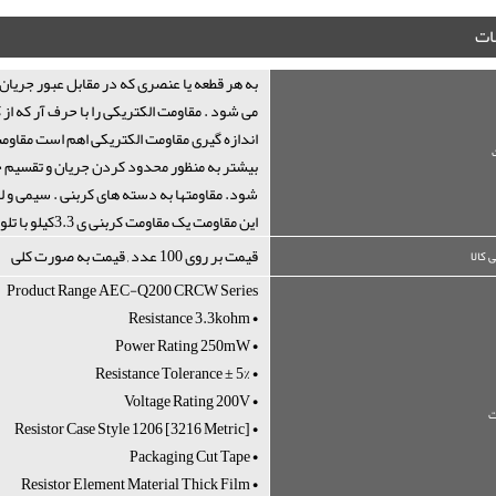
ت
به هر قطعه یا عنصری که در مقابل عبور جریان
می شود . مقاومت الکتریکی را با حرف آر که ا
اندازه گیری مقاومت الکتریکی اهم است مقاومت 
بیشتر به منظور محدود کردن جریان و تقسیم جری
شود. مقاومتها به دسته های کربنی . سیمی و ل
این مقاومت یک مقاومت کربنی ی 3.3کیلو با تلورانس 5% و ولتاژ 200 ولت است .پکیج آن 1206 می باشد
قیمت بر روی 100 عدد , قیمت به صورت کلی
 کالا
Product Range AEC-Q200 CRCW Series
• Resistance 3.3kohm
• Power Rating 250mW
• Resistance Tolerance ± 5%
• Voltage Rating 200V
• Resistor Case Style 1206 [3216 Metric]
• Packaging Cut Tape
• Resistor Element Material Thick Film