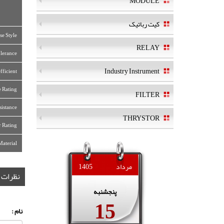
MODULE
کیت رباتیک
se Style:
RELAY
lerance:
Industry Instrument
fficient
e Rating
FILTER
sistance:
THRYSTOR
 Rating:
Material
مرداد
1405
نظرات
پنجشنبه
15
نام :