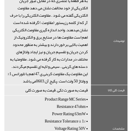
به هر قطعه یا عنصری که در مقابل عبور جریان
الکتریکی از خود مخالفت نشان می دهد مقاومت
الکتریکی گفته می شود . مقاومت الکتریکی را با حرف
آر که از کلمه رزیستور (مقاومت ) گرفته شده است
نشان میدهند. واحد اندازه گیری مقاومت الکتریکی
اهم است مقاومت ها در صنایع برق و الکترونیک از
توضیحات
اهمیت بالایی برخوردارند و بیشتر به منظور محدود
کردن جریان و تقسیم جریان و نیز ایجاد ولتاژهای
مختلف در مدارات به کار گرفته می شود. مقاومتها به
دسته های کربنی . سیمی و لایه ای تقسیم میگردند.
این مقاومت یک مقاومت کربنی ی 47 اهم با تلورانس 1%
و ولتاژ 50 ولت است .پکیج آن 0603می باشد
قیمت به صورت تکی , قیمت به صورت کلی
قیمت کلی کالا
• Product Range MC Series
• Resistance 47ohm
• Power Rating 63mW
• Resistance Tolerance ± 1%
• Voltage Rating 50V
مشخصات