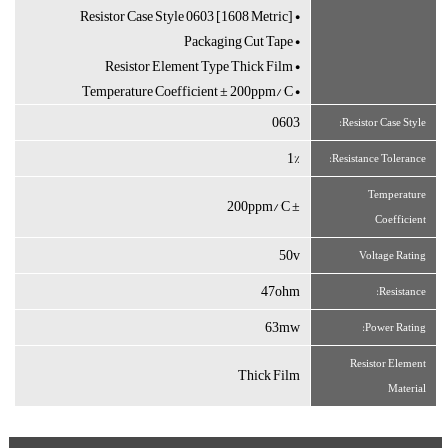
• Resistor Case Style 0603 [1608 Metric]
• Packaging Cut Tape
• Resistor Element Type Thick Film
• Temperature Coefficient ± 200ppm/°C
0603
Resistor Case Style:
1%
Resistance Tolerance:
Temperature
± 200ppm/°C
Coefficient
50v
Voltage Rating
47ohm
Resistance:
63mw
Power Rating:
Resistor Element
Thick Film
Material