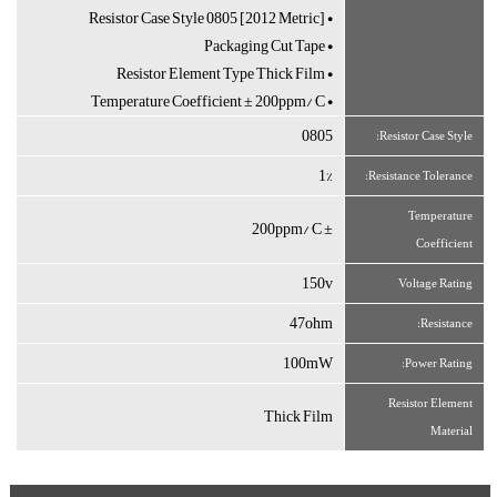
• Resistor Case Style 0805 [2012 Metric]
• Packaging Cut Tape
• Resistor Element Type Thick Film
• Temperature Coefficient ± 200ppm/°C
0805
Resistor Case Style:
1%
Resistance Tolerance:
Temperature
± 200ppm/°C
Coefficient
150v
Voltage Rating
47ohm
Resistance:
100mW
Power Rating:
Resistor Element
Thick Film
Material