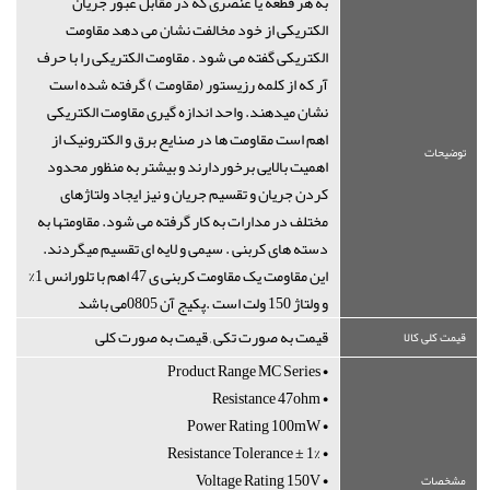
به هر قطعه یا عنصری که در مقابل عبور جریان
الکتریکی از خود مخالفت نشان می دهد مقاومت
الکتریکی گفته می شود . مقاومت الکتریکی را با حرف
آر که از کلمه رزیستور (مقاومت ) گرفته شده است
نشان میدهند. واحد اندازه گیری مقاومت الکتریکی
اهم است مقاومت ها در صنایع برق و الکترونیک از
توضیحات
اهمیت بالایی برخوردارند و بیشتر به منظور محدود
کردن جریان و تقسیم جریان و نیز ایجاد ولتاژهای
مختلف در مدارات به کار گرفته می شود. مقاومتها به
دسته های کربنی . سیمی و لایه ای تقسیم میگردند.
این مقاومت یک مقاومت کربنی ی 47 اهم با تلورانس 1%
و ولتاژ 150 ولت است .پکیج آن 0805می باشد
قیمت به صورت تکی , قیمت به صورت کلی
قیمت کلی کالا
• Product Range MC Series
• Resistance 47ohm
• Power Rating 100mW
• Resistance Tolerance ± 1%
• Voltage Rating 150V
مشخصات