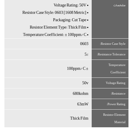
• Voltage Rating: 50V
مشخصات
• Resistor Case Style: 0603 [1608 Metric]
• Packaging: Cut Tape
• Resistor Element Type: Thick Film
• Temperature Coefficient: ± 100ppm/°C
0603
Resistor Case Style:
5%
Resistance Tolerance:
Temperature
± 100ppm/°C
Coefficient
50v
Voltage Rating
680kohm
Resistance:
63mW
Power Rating:
Resistor Element
Thick Film
Material