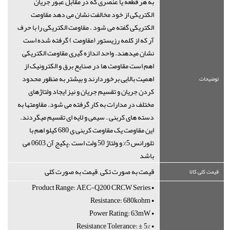
به هر قطعه یا عنصری که در مقابل عبور جریان
الکتریکی از خود مخالفت نشان می دهد مقاومت
الکتریکی گفته می شود . مقاومت الکتریکی را با حرف
آر که از کلمه رزیستور (مقاومت ) گرفته شده است
نشان میدهند. واحد اندازه گیری مقاومت الکتریکی
اهم است مقاومت ها در صنایع برق و الکترونیک از
اهمیت بالایی برخوردارند و بیشتر به منظور محدود
توضیحات
کردن جریان و تقسیم جریان و نیز ایجاد ولتاژهای
مختلف در مدارات به کار گرفته می شود. مقاومتها به
دسته های کربنی . سیمی و لایه ای تقسیم میگردند.
این مقاومت یک مقاومت کربنی ی 680 کیلو اهم با
تلورانس 5% و ولتاژ 50 ولت است .پکیج آن 0603 می
باشد
قیمت به صورت تکی , قیمت به صورت کلی
قیمت کلی کالا
• Product Range: AEC-Q200 CRCW Series
• Resistance: 680kohm
• Power Rating: 63mW
• Resistance Tolerance: ± 5%